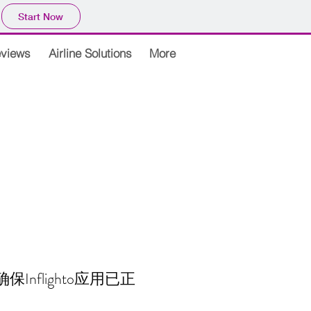
Start Now
views
Airline Solutions
More
Inflighto应用已正